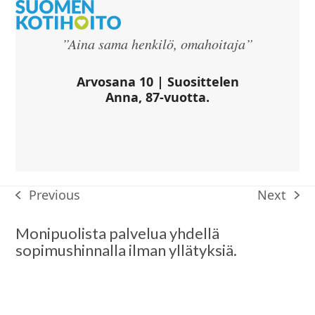
Open
Close
Skip
to
mobile
mobile
content
”Aina sama henkilö, omahoitaja”
menu
menu
Arvosana 10 | Suosittelen
Anna, 87-vuotta.
Previous
Next
previous
next
post:
post:
Monipuolista palvelua yhdellä
sopimushinnalla ilman yllätyksiä.