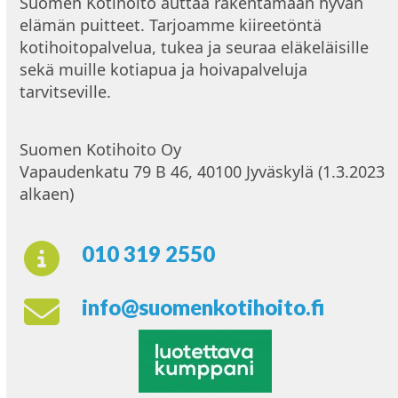
Suomen Kotihoito auttaa rakentamaan hyvän
elämän puitteet. Tarjoamme kiireetöntä
kotihoitopalvelua, tukea ja seuraa eläkeläisille
sekä muille kotiapua ja hoivapalveluja
tarvitseville.
Suomen Kotihoito Oy
Vapaudenkatu 79 B 46, 40100 Jyväskylä (1.3.2023
alkaen)
010 319 2550
info@suomenkotihoito.fi